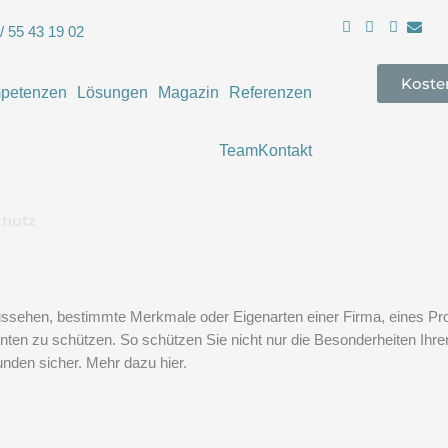
/ 55 43 19 02
Koste
petenzen
Lösungen
Magazin
Referenzen
Team
Kontakt
chutz
sehen, bestimmte Merkmale oder Eigenarten einer Firma, eines Prod
ten zu schützen. So schützen Sie nicht nur die Besonderheiten Ihrer
nden sicher. Mehr dazu hier.