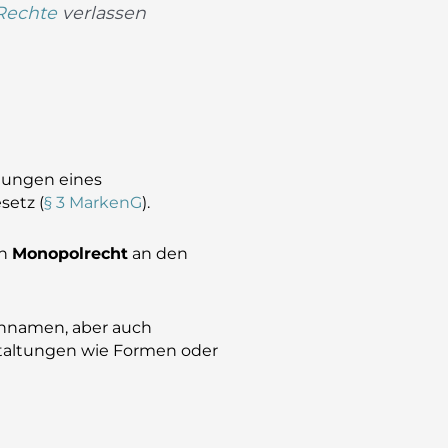
-Rechte
verlassen
stungen eines
setz (
§ 3 MarkenG
).
in
Monopolrecht
an den
ennamen, aber auch
staltungen wie Formen oder