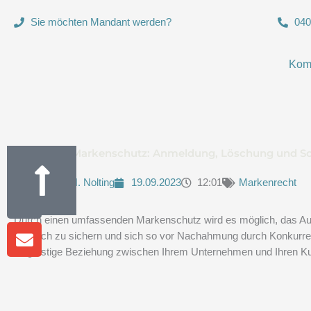
Zum
Sie möchten Mandant werden?
040
Inhalt
springen
Kom
Instagram
Phone-
Envelope
Anwälte für Markenschutz: Anmeldung, Löschung und S
alt
Von
Boris H. Nolting
19.09.2023
12:01
Markenrecht
Durch einen umfassenden Markenschutz wird es möglich, das Aus
rechtlich zu sichern und sich so vor Nachahmung durch Konkurren
langfristige Beziehung zwischen Ihrem Unternehmen und Ihren Ku