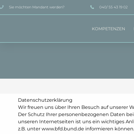
Zum
Sie möchten Mandant werden?
040/ 55 43 19 02
Inhalt
springen
KOMPETENZEN
Datenschutzerklärung
Wir freuen uns über Ihren Besuch auf unserer W
Der Schutz Ihrer personenbezogenen Daten bei 
unseren Internetseiten ist uns ein wichtiges Anl
z.B. unter www.bfd.bund.de informieren können