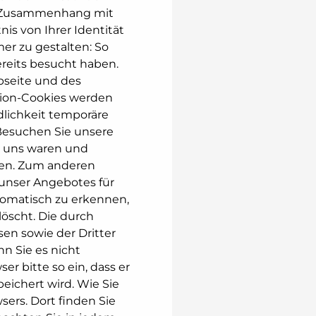
 im Zusammenhang mit
is von Ihrer Identität
er zu gestalten: So
ereits besucht haben.
ebseite und des
sion-Cookies werden
dlichkeit temporäre
 Besuchen Sie unsere
i uns waren und
sen. Zum anderen
 unser Angebotes für
tomatisch zu erkennen,
löscht. Die durch
en sowie der Dritter
nn Sie es nicht
r bitte so ein, dass er
peichert wird. Wie Sie
sers. Dort finden Sie