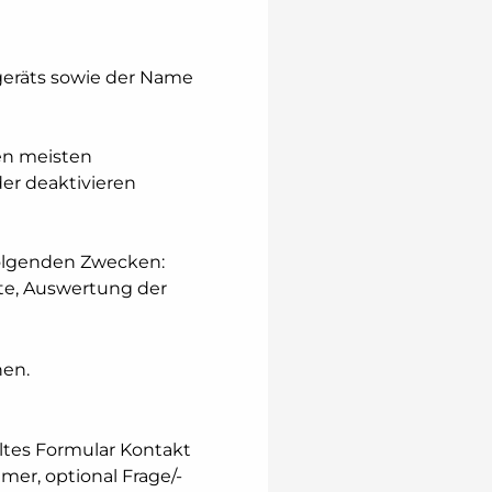
geräts sowie der Name
den meisten
er deaktivieren
 folgenden Zwecken:
te, Auswertung der
hen.
lltes Formular Kontakt
er, optional Frage/-