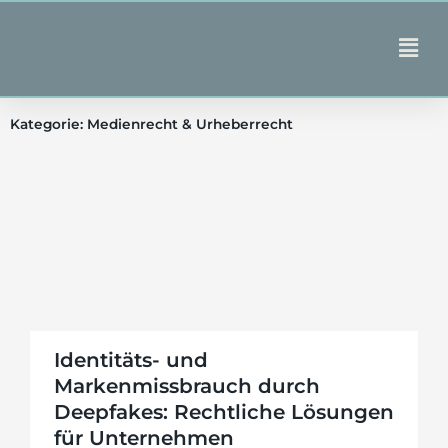
Zum
Inhalt
Main
springen
Men
Kategorie: Medienrecht & Urheberrecht
Seite
Seite
Identitäts- und
Markenmissbrauch durch
Deepfakes: Rechtliche Lösungen
für Unternehmen