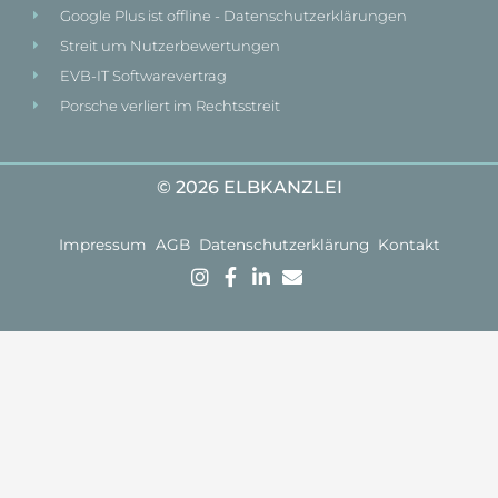
Google Plus ist offline - Datenschutzerklärungen
Streit um Nutzerbewertungen
EVB-IT Softwarevertrag
Porsche verliert im Rechtsstreit
© 2026 ELBKANZLEI
Impressum
AGB
Datenschutzerklärung
Kontakt
Kostenlose
Mit Erfahrung,
Gründlichkeit &
Ersteinschätzung:
Jetzt im
Kompetenz
Sie können Ihr
Sekretariat
zum Ziel.
Anliegen
anrufen
Lassen Sie
unverbindlich in