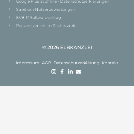
Google Plus ist offline - Datenschutzerklärungen
Streit um Nutzerbewertungen
EVB-IT Softwarevertrag
Porsche verliert im Rechtsstreit
© 2026 ELBKANZLEI
Impressum
AGB
Datenschutzerklärung
Kontakt
Kostenlose
Mit Erfahrung,
Gründlichkeit &
Ersteinschätzung:
Jetzt im
Kompetenz
Sie können Ihr
Sekretariat
zum Ziel.
Anliegen
anrufen
Lassen Sie
unverbindlich in
uns jetzt über
einem