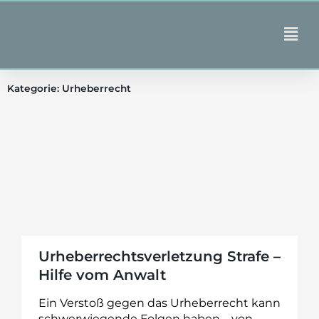
Zum
Inhalt
Main
springen
Men
Kategorie: Urheberrecht
Seite
Seite
Urheberrechtsverletzung Strafe –
Hilfe vom Anwalt
Ein Verstoß gegen das Urheberrecht kann
schwerwiegende Folgen haben – von