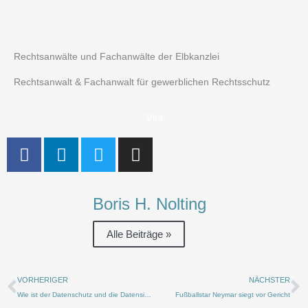
Rechtsanwälte und Fachanwälte der Elbkanzlei
Rechtsanwalt & Fachanwalt für gewerblichen Rechtsschutz
Vita
F
L
T
I
a
i
w
n
c
n
i
s
e
k
t
t
Boris H. Nolting
b
e
t
a
o
d
e
g
Alle Beiträge »
o
i
r
r
k
n
a
Zurück
N
m
VORHERIGER
NÄCHSTER
Wie ist der Datenschutz und die Datensicherheit im Homeoffice zu Zeiten von Corona geregelt?
Fußballstar Neymar siegt vor Gericht