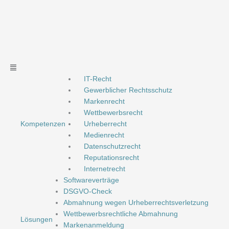
Zum
Inhalt
springen
Main
Menu
IT-Recht
Gewerblicher Rechtsschutz
Markenrecht
Wettbewerbsrecht
Kompetenzen
Urheberrecht
Medienrecht
Datenschutzrecht
Reputationsrecht
Internetrecht
Softwareverträge
DSGVO-Check
Abmahnung wegen Urheberrechtsverletzung
Wettbewerbsrechtliche Abmahnung
Lösungen
Markenanmeldung