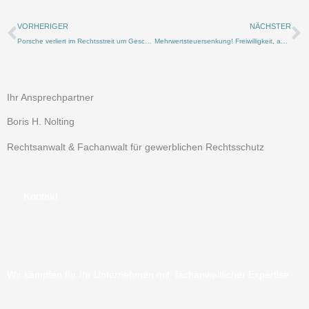
k
n
a
Zurück
N
m
VORHERIGER
NÄCHSTER
Porsche verliert im Rechtsstreit um Geschmacksmuster vor dem EuG
Mehrwertsteuersenkung! Freiwilligkeit, aber dennoch Handlungsbedarf!
Ihr Ansprechpartner
Boris H. Nolting
Rechtsanwalt & Fachanwalt für gewerblichen Rechtsschutz
Kontakt
Wir kämpfen für Ihr Unternehmen mit fachanwaltlicher Expertise