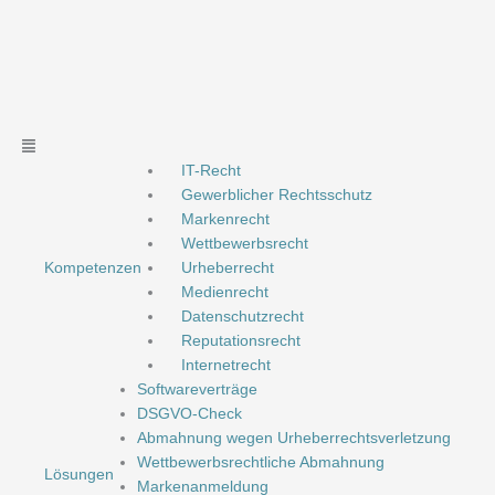
Zum
Inhalt
springen
Main
Menu
IT-Recht
Gewerblicher Rechtsschutz
Markenrecht
Wettbewerbsrecht
Kompetenzen
Urheberrecht
Medienrecht
Datenschutzrecht
Reputationsrecht
Internetrecht
Softwareverträge
DSGVO-Check
Abmahnung wegen Urheberrechtsverletzung
Wettbewerbsrechtliche Abmahnung
Lösungen
Markenanmeldung