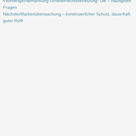
Zurück
Nächster
Vorheriger
Abmahnung Urheberrechtsverletzung: Die 7 häufigsten
Fragen
Nächster
Markenüberwachung – kontinuierlicher Schutz, dauerhaft
guter Ruf