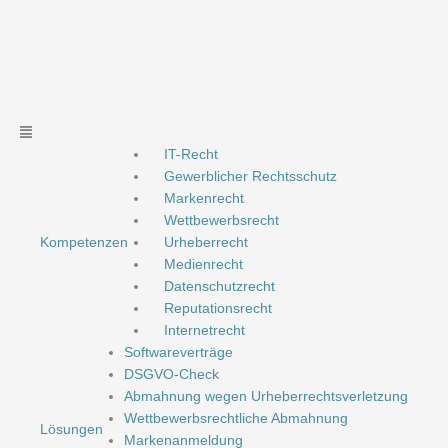
Zum
Inhalt
springen
Main
Menu
IT-Recht
Gewerblicher Rechtsschutz
Markenrecht
Wettbewerbsrecht
Kompetenzen
Urheberrecht
Medienrecht
Datenschutzrecht
Reputationsrecht
Internetrecht
Softwareverträge
DSGVO-Check
Abmahnung wegen Urheberrechtsverletzung
Wettbewerbsrechtliche Abmahnung
Lösungen
Markenanmeldung