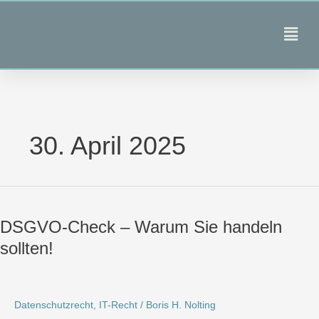
Zum
Inhalt
Main
springen
Men
30. April 2025
DSGVO-
Check
DSGVO-Check – Warum Sie handeln
–
Warum
sollten!
Sie
handeln
sollten!
Datenschutzrecht
,
IT-Recht
/
Boris H. Nolting