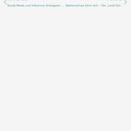
m
Social Media und Influencer (Instagram und Co.) – Meinungsäußerung oder Werbung?
Markenschutz lohnt sich – Der „Lindt-Goldhase“