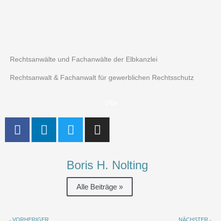
Rechtsanwälte und Fachanwälte der Elbkanzlei
Rechtsanwalt & Fachanwalt für gewerblichen Rechtsschutz
Vita
F
L
T
I
a
i
w
n
c
n
i
s
e
k
t
t
Boris H. Nolting
b
e
t
a
o
d
e
g
Alle Beiträge »
o
i
r
r
k
n
a
Zurück
N
VORHERIGER
NÄCHSTER