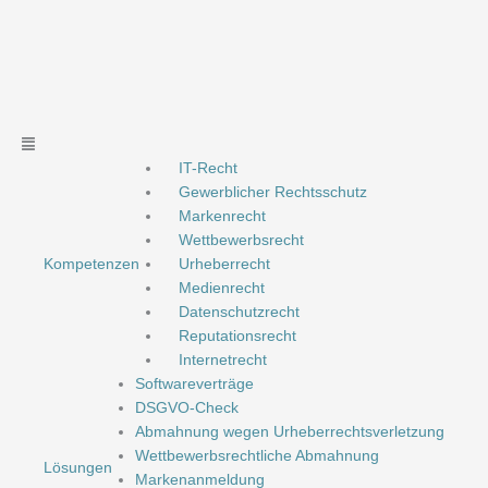
Zum
Inhalt
springen
Main
Menu
IT-Recht
Gewerblicher Rechtsschutz
Markenrecht
Wettbewerbsrecht
Kompetenzen
Urheberrecht
Medienrecht
Datenschutzrecht
Reputationsrecht
Internetrecht
Softwareverträge
DSGVO-Check
Abmahnung wegen Urheberrechtsverletzung
Wettbewerbsrechtliche Abmahnung
Lösungen
Markenanmeldung