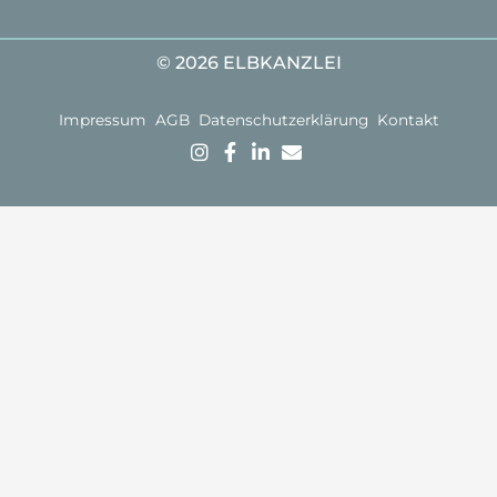
© 2026 ELBKANZLEI
Impressum
AGB
Datenschutzerklärung
Kontakt
Kostenlose
Mit Erfahrung,
Gründlichkeit &
Ersteinschätzung:
Jetzt im
Kompetenz
Sie können Ihr
Sekretariat
zum Ziel.
Anliegen
anrufen
Lassen Sie
unverbindlich in
uns jetzt über
einem
Ihren Fall
Telefongespräch
sprechen.
mit einem
unserer
Fachanwälte