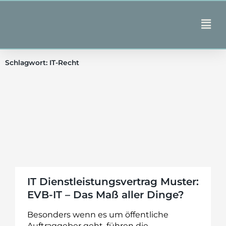
Zum
Inhalt
Main
springen
Men
Schlagwort: IT-Recht
IT Dienstleistungsvertrag Muster:
EVB-IT – Das Maß aller Dinge?
Besonders wenn es um öffentliche
Auftraggeber geht, führen die