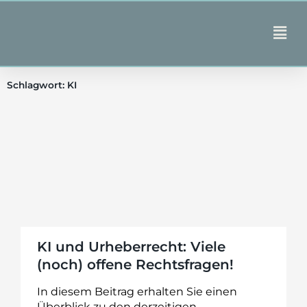
Zum
Inhalt
Main
springen
Men
Schlagwort: KI
KI und Urheberrecht: Viele
(noch) offene Rechtsfragen!
In diesem Beitrag erhalten Sie einen
Überblick zu den derzeitigen