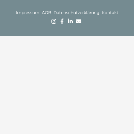
Impressum
AGB
Datenschutzerklärung
Kontakt
Kostenlose
Mit Erfahrung,
Gründlichkeit &
Ersteinschätzung:
Jetzt im
Kompetenz
Sie können Ihr
Sekretariat
zum Ziel.
Anliegen
anrufen
Lassen Sie
unverbindlich in
uns jetzt über
einem
Ihren Fall
Telefongespräch
sprechen.
mit einem
unserer
Fachanwälte
besprechen:
Sie teilen den