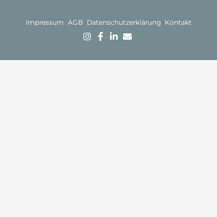
Impressum
AGB
Datenschutzerklärung
Kontakt
Kostenlose
Mit Erfahrung,
Gründlichkeit &
Ersteinschätzung:
Jetzt im
Kompetenz
Sie können Ihr
Sekretariat
zum Ziel.
Anliegen
anrufen
Lassen Sie
unverbindlich in
uns jetzt über
einem
Ihren Fall
Telefongespräch
sprechen.
mit einem
unserer
Fachanwälte
besprechen:
Sie teilen den