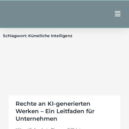
Zum
Inhalt
Main
springen
Men
Schlagwort: Künstliche Intelligenz
Rechte an KI-generierten
Werken – Ein Leitfaden für
Unternehmen