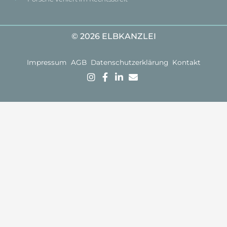
© 2026 ELBKANZLEI
Impressum
AGB
Datenschutzerklärung
Kontakt
Kostenlose
Mit Erfahrung,
Gründlichkeit &
Ersteinschätzung:
Jetzt im
Kompetenz
Sie können Ihr
Sekretariat
zum Ziel.
Anliegen
anrufen
Lassen Sie
unverbindlich in
uns jetzt über
einem
Ihren Fall
Telefongespräch
sprechen.
mit einem
unserer
Fachanwälte