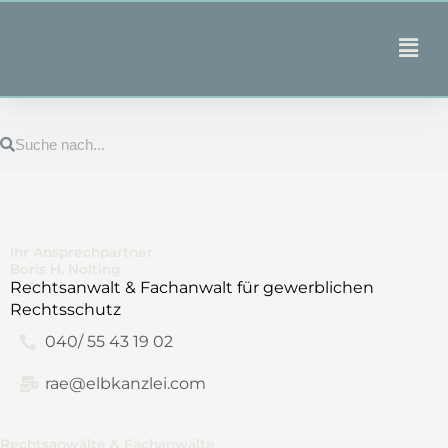
Zum
Inhalt
Main
springen
Men
Suche
Suche
Ihr Ansprechpartner
Boris H. Nolting
Rechtsanwalt & Fachanwalt für gewerblichen
Rechtsschutz
040/ 55 43 19 02
rae@elbkanzlei.com
Rechtsanwälte & Fachanwälte