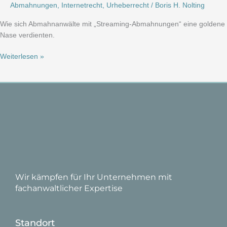
Abmahnungen
,
Internetrecht
,
Urheberrecht
/
Boris H. Nolting
und
mit
Wie sich Abmahnanwälte mit „Streaming-Abmahnungen“ eine goldene
überforderten
Nase verdienten.
Systemen
kann
Weiterlesen »
man
Millionen
machen!
Wir kämpfen für Ihr Unternehmen mit
fachanwaltlicher Expertise
Standort