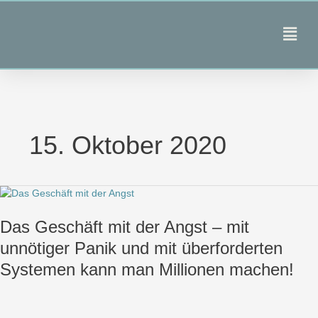
Zum
Inhalt
Main
springen
Men
15. Oktober 2020
Das
Geschäft
Das Geschäft mit der Angst – mit
mit
der
unnötiger Panik und mit überforderten
Angst
Systemen kann man Millionen machen!
–
mit
unnötiger
Panik