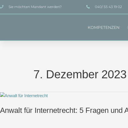
Zum
Sie möchten Mandant werden?
040/ 55 43 19 02
Inhalt
springen
KOMPETENZEN
7. Dezember 2023
Anwalt
für
Anwalt für Internetrecht: 5 Fragen un
Internetrecht:
5
Fragen