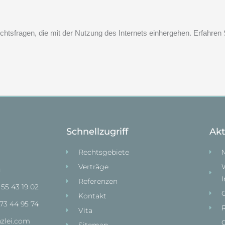
le Rechtsfragen, die mit der Nutzung des Internets einhergehen. Erfa
Schnellzugriff
Ak
Rechtsgebiete
Verträge
g
Referenzen
 55 43 19 02
Kontakt
 73 44 95 74
Vita
zlei.com​
G