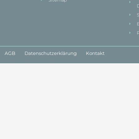
Sitemap
P
AGB
Datenschutzerklärung
Kontakt
petenz zum Ziel.
 Fall sprechen.