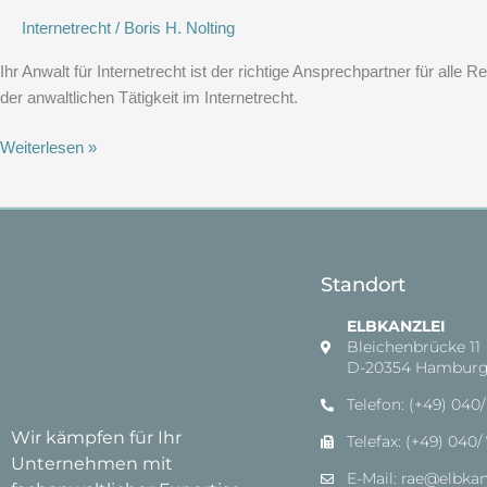
und
Internetrecht
/
Boris H. Nolting
Antworten
zum
Ihr Anwalt für Internetrecht ist der richtige Ansprechpartner für al
Thema
der anwaltlichen Tätigkeit im Internetrecht.
Weiterlesen »
Standort
ELBKANZLEI
Bleichenbrücke 11
D-20354 Hambur
Telefon: (+49) 040/
Wir kämpfen für Ihr
Telefax: (+49) 040/
Unternehmen mit
E-Mail: rae@elbkan