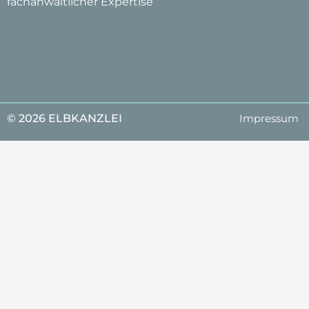
fachanwaltlicher Expertise
© 2026 ELBKANZLEI
Impressum
Mit Erfahrung, Gründlichkeit & Kom
Lassen Sie uns jetzt über Ihren