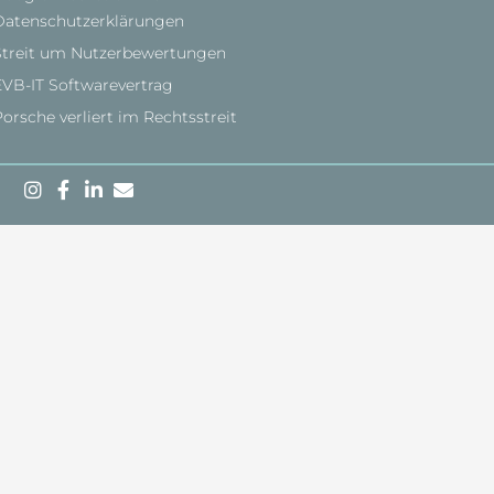
Datenschutzerklärungen
Streit um Nutzerbewertungen
EVB-IT Softwarevertrag
orsche verliert im Rechtsstreit
Kostenlose Ersteinschätzung:
Sie können Ihr Anliegen unverbindlich in einem
Telefongespräch mit einem unserer Fachanwälte
besprechen:
Sie teilen den Sachverhalt mit, aus dem sich
Ansprüche Ihres Falles ergeben könnten. Wir
weisen diesen Sachverhalt einem Rechtsgebiet