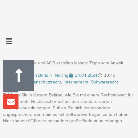
Zum
Inhalt
springen
Main
Menu
Instagram
Phone-
Envelope
Softwareverträge und AGB erstellen lassen: Tipps vom Anwalt
alt
Von
Boris H. Nolting
24.04.2024
10:46
Datenschutzrecht
,
Internetrecht
,
Softwarerecht
Erfahren Sie in diesem Beitrag, wie Sie mit einem Rechtsanwalt für
AGB für mehr Rechtssicherheit bei den standardisierten
Vertragsklauseln sorgen. Fühlen Sie sich insbesondere
angesprochen, wenn Sie es mit Softwareverträgen zu tun haben.
Hier können AGB eine besonders große Bedeutung erlangen.