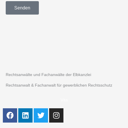
Senden
Rechtsanwälte und Fachanwälte der Elbkanzlei
Rechtsanwalt & Fachanwalt für gewerblichen Rechtsschutz
Vita
F
L
T
I
a
i
w
n
c
n
i
s