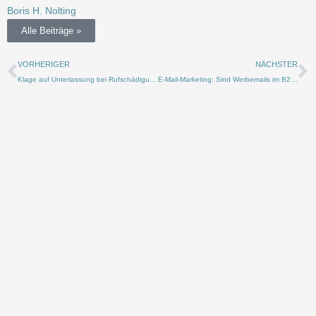
Boris H. Nolting
Alle Beiträge »
Zurück
N
VORHERIGER
NÄCHSTER
Klage auf Unterlassung bei Rufschädigung und übler Nachrede: Aktiv werden!
E-Mail-Marketing: Sind Werbemails im B2B-Marketing erlaubt?